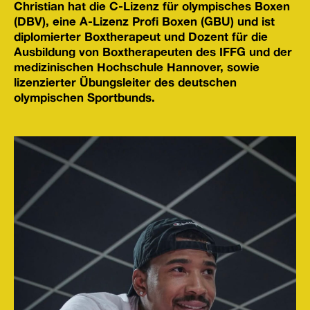
Christian hat die C-Lizenz für olympisches Boxen
(DBV), eine A-Lizenz Profi Boxen (GBU) und ist
diplomierter Boxtherapeut und Dozent für die
Ausbildung von Boxtherapeuten des IFFG und der
medizinischen Hochschule Hannover, sowie
lizenzierter Übungsleiter des deutschen
olympischen Sportbunds.