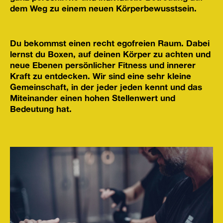
dem Weg zu einem neuen Körperbewusstsein.
Du bekommst einen recht egofreien Raum. Dabei
lernst du
Boxen
, auf deinen Körper zu achten und
neue Ebenen persönlicher
Fitness
und innerer
Kraft zu entdecken. Wir sind eine sehr kleine
Gemeinschaft, in der jeder jeden kennt und das
Miteinander einen hohen Stellenwert und
Bedeutung hat.