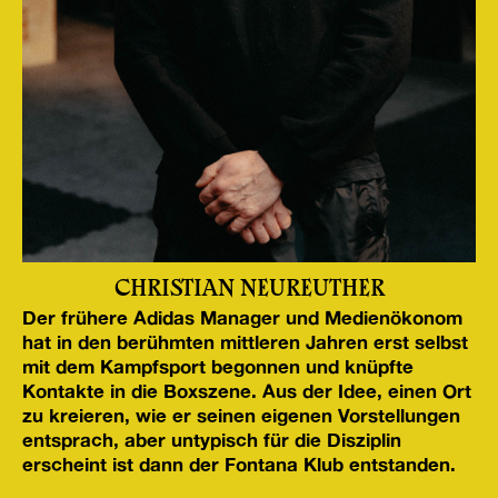
CHRISTIAN NEUREUTHER
Der frühere Adidas Manager und Medienökonom
hat in den berühmten mittleren Jahren erst selbst
mit dem Kampfsport begonnen und knüpfte
Kontakte in die Boxszene. Aus der Idee, einen Ort
zu kreieren, wie er seinen eigenen Vorstellungen
entsprach, aber untypisch für die Disziplin
erscheint ist dann der Fontana Klub entstanden.