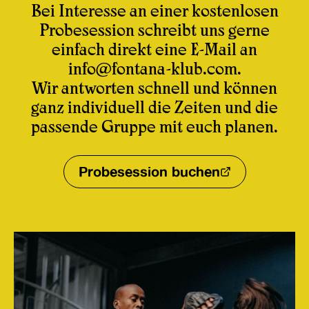
Bei Interesse an einer kostenlosen
Probesession schreibt uns gerne
einfach direkt eine E-Mail an
info@fontana-klub.com
.
Wir antworten schnell und können
ganz individuell die Zeiten und die
passende Gruppe mit euch planen.
Probesession buchen